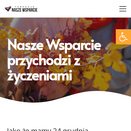
Otwórz 
Nasze Wsparcie
przychodzi z
życzeniami
Jako że mamy 24 grudnia,